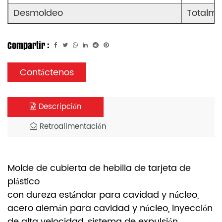
Desmoldeo
Totalme
Compartir :
Contáctenos
Descripción
Retroalimentación
Molde de cubierta de hebilla de tarjeta de
plástico
con dureza estándar para cavidad y núcleo,
acero alemán para cavidad y núcleo, inyección
de alta velocidad, sistema de expulsión