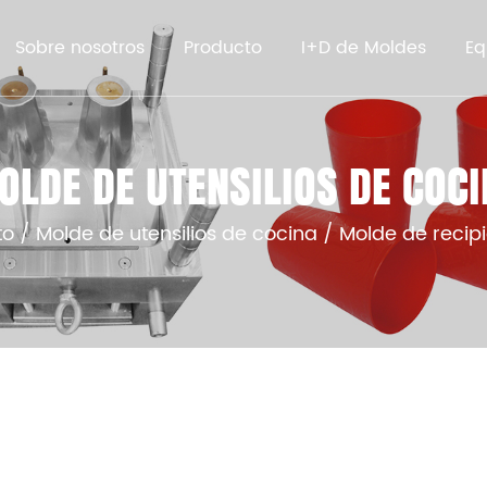
Sobre nosotros
Producto
I+D de Moldes
Eq
OLDE DE UTENSILIOS DE COCI
to
/
Molde de utensilios de cocina
/
Molde de recip