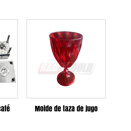
 de taza de jugo
Molde de olla de ag