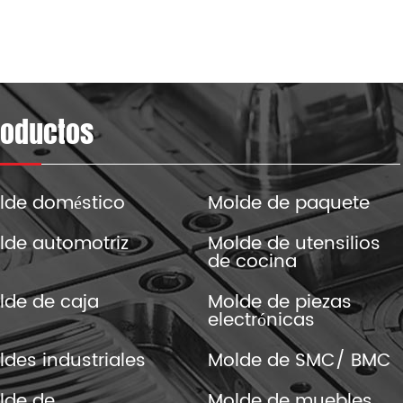
oductos
lde doméstico
Molde de paquete
lde automotriz
Molde de utensilios
de cocina
lde de caja
Molde de piezas
electrónicas
des industriales
Molde de SMC/ BMC
lde de
Molde de muebles