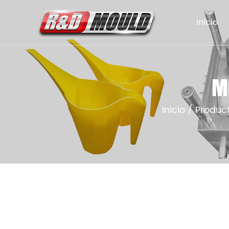
Inicio
M
Inicio
/
Produc