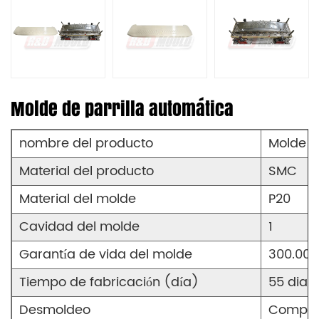
Molde de parrilla automática
nombre del producto
Molde d
Material del producto
SMC
Material del molde
P20
Cavidad del molde
1
Garantía de vida del molde
300.000
Tiempo de fabricación (día)
55 dias
Desmoldeo
Comple